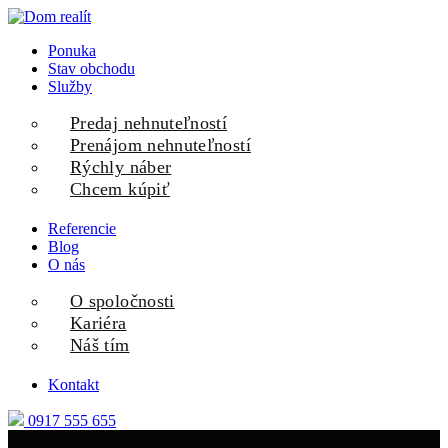
Ponuka
Stav obchodu
Služby
Predaj nehnuteľností
Prenájom nehnuteľností
Rýchly náber
Chcem kúpiť
Referencie
Blog
O nás
O spoločnosti
Kariéra
Náš tím
Kontakt
0917 555 655