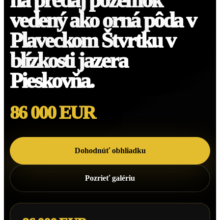
na predaj pozemok
vedený ako orná pôda v
Plaveckom Štvrtku v
blízkosti jazera
Pieskovňa.
86 000 EUR
Dohodnúť obhliadku
Pozrieť galériu