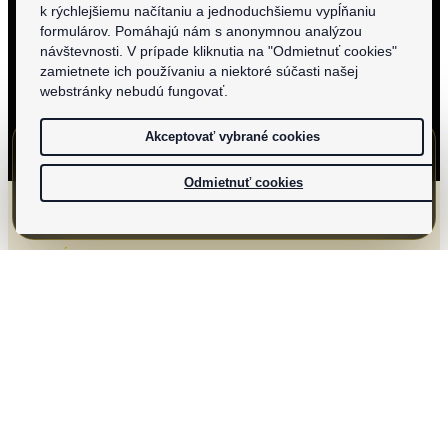
kolky na kataster pri zmene vlastníckeho
k rýchlejšiemu načítaniu a jednoduchšiemu vypĺňaniu
práva
formulárov. Pomáhajú nám s anonymnou analýzou
návštevnosti. V prípade kliknutia na "Odmietnuť cookies"
zamietnete ich používaniu a niektoré súčasti našej
webstránky nebudú fungovať.
Akceptovať vybrané cookies
DOM-REALÍT ponúka na predaj pozemok vedený ako orná pôda v
Plaveckom Štvrtku v blízkosti jazera Pieskovňa. · 86 000 EUR
Malacky, Plavecký Štvrtok
Odmietnuť cookies
Obhliadka
GALÉRIA
Fotografie nehnuteľnosti.
Pozrite si fotografie ponuky. Ak je medzi
fotografiami aj pôdorys, zobrazí sa priamo v