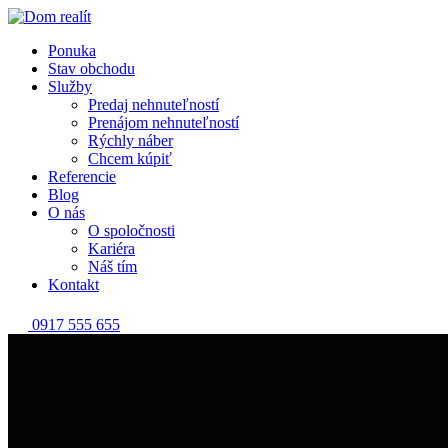
Ponuka
Stav obchodu
Služby
Predaj nehnuteľností
Prenájom nehnuteľností
Rýchly náber
Chcem kúpiť
Referencie
Blog
O nás
O spoločnosti
Kariéra
Náš tím
Kontakt
0917 555 655